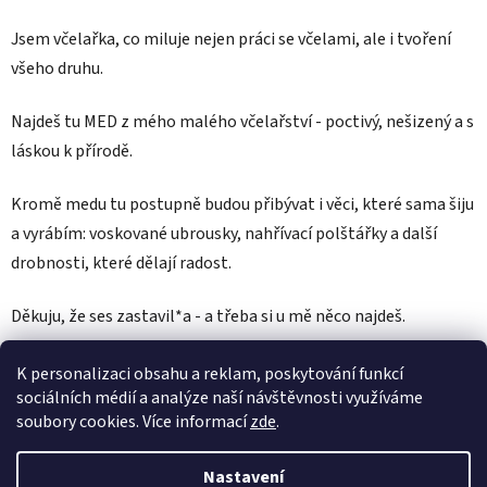
l
Jsem včelařka, co miluje nejen práci se včelami, ale i tvoření
a
všeho druhu.
ř
Najdeš tu MED z mého malého včelařství - poctivý, nešizený a s
k
láskou k přírodě.
y
Kromě medu tu postupně budou přibývat i věci, které sama šiju
J
a vyrábím: voskované ubrousky, nahřívací polštářky a další
drobnosti, které dělají radost.
í
ř
Děkuju, že ses zastavil*a - a třeba si u mě něco najdeš.
i
Jířa
K personalizaci obsahu a reklam, poskytování funkcí
sociálních médií a analýze naší návštěvnosti využíváme
soubory cookies. Více informací
zde
.
Nastavení