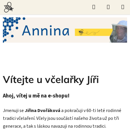
Přejít
Hledat
NÁKUPN
na
KOŠÍK
obsah
V
í
t
e
j
t
Vítejte u včelařky Jíři
e
u
Ahoj, vítej u mě na e-shopu!
v
Jmenuji se
Jiřina Dvořáková
a pokračuji v 60-ti leté rodinné
č
tradici včelaření. Včely jsou součástí našeho života už po tři
generace, a tak s láskou navazuji na rodinnou tradici.
e